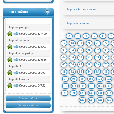
http://traffic.getmone.ru
Топ 5 сайтов
http://megabux.ml
Просмотров: 117400
1
2
3
4
5
6
7
17
18
19
20
21
22
Просмотров: 115993
33
34
35
36
37
38
49
50
51
52
53
54
Просмотров: 114536
65
66
67
68
69
70
81
82
83
84
85
86
Просмотров: 25942
97
98
99
100
101
102
Просмотров: 24731
112
113
114
115
116
117
127
128
129
130
131
132
Список сайтов
142
143
144
145
Каталог сайтов