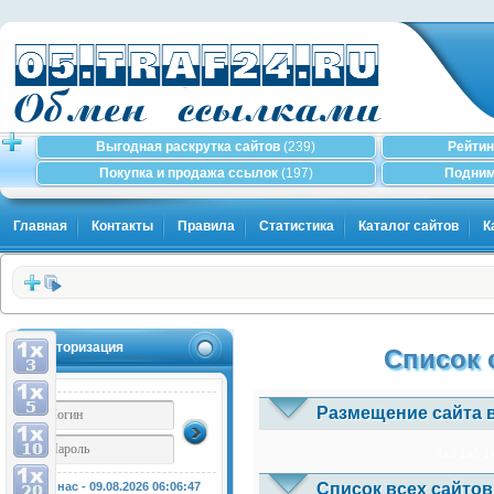
Выгодная раскрутка сайтов
(239)
Рейтин
Покупка и продажа ссылок
(197)
Подним
Главная
Контакты
Правила
Статистика
Каталог сайтов
К
Авторизация
Список 
Размещение сайта 
1x3
1x5
1
Список всех сайтов
У нас - 09.08.2026
06:06:47