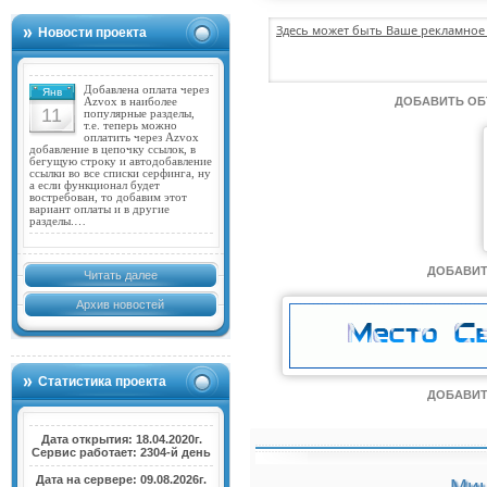
Здесь может быть Ваше рекламное 
Новости проекта
Добавлена оплата через
Янв
ДОБАВИТЬ О
Azvox в наиболее
11
популярные разделы,
т.е. теперь можно
оплатить через Azvox
добавление в цепочку ссылок, в
бегущую строку и автодобавление
ссылки во все списки серфинга, ну
а если функционал будет
востребован, то добавим этот
вариант оплаты и в другие
разделы.…
ДОБАВИТ
Читать далее
Архив новостей
Статистика проекта
ДОБАВИТ
Дата открытия: 18.04.2020г.
Сервис работает: 2304-й день
Дата на сервере: 09.08.2026г.
Мин