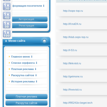
Информация посетителя ⇓
http://oops-top.ru
Авторизация
http://if.traf24.ru
Регистрация
http://klub.oops-top.ru
Меню сайта
http://l-53.ru
Главное меню ⇓
Списки серфинга ⇓
http://linkvisit.ru
Платная реклама ⇓
Раскрутка сайтов ⇓
http://getmone.ru
История рекламы ⇓
http://freevisit.ru
Платная реклама
http://f95241kr.beget.tech
Раскрутка сайтов