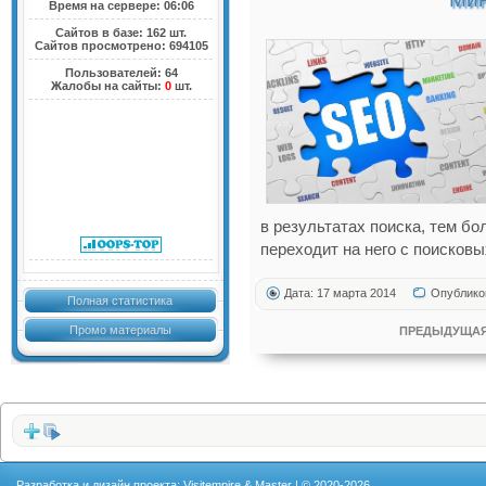
Время на сервере: 06:06
Сайтов в базе: 162 шт.
Сайтов просмотрено: 694105
Пользователей: 64
Жалобы на сайты:
0
шт.
в результатах поиска, тем б
переходит на него с поисковы
Дата: 17 марта 2014
Опублико
Полная статистика
Промо материалы
ПРЕДЫДУЩАЯ
Разработка и дизайн проекта: Visitempire & Master | © 2020-2026