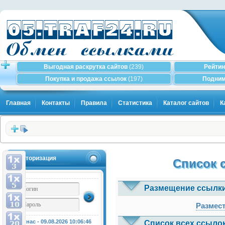
Выгодная раскрутка сайтов
(239)
Рейтин
Покупка и продажа ссылок
(197)
Подним
Главная
Контакты
Правила
Статистика
Каталог сайтов
К
Авторизация
Список 
Размещение ссылки
Размест
У нас - 09.08.2026
10:06:46
Список всех ссыло