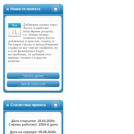
Новости проекта
Добавлена оплата через
Янв
Azvox в наиболее
11
популярные разделы,
т.е. теперь можно
оплатить через Azvox
добавление в цепочку ссылок, в
бегущую строку и автодобавление
ссылки во все списки серфинга, ну
а если функционал будет
востребован, то добавим этот
вариант оплаты и в другие
разделы.…
Читать далее
Архив новостей
Статистика проекта
Дата открытия: 18.04.2020г.
Сервис работает: 2304-й день
Дата на сервере: 09.08.2026г.