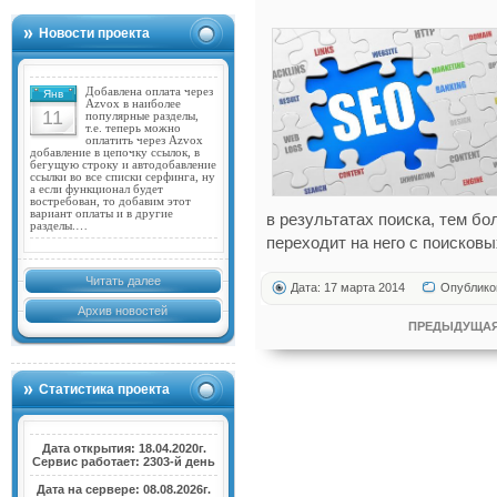
Новости проекта
Добавлена оплата через
Янв
Azvox в наиболее
11
популярные разделы,
т.е. теперь можно
оплатить через Azvox
добавление в цепочку ссылок, в
бегущую строку и автодобавление
ссылки во все списки серфинга, ну
а если функционал будет
востребован, то добавим этот
вариант оплаты и в другие
в результатах поиска, тем б
разделы.…
переходит на него с поисковы
Читать далее
Дата: 17 марта 2014
Опублико
Архив новостей
ПРЕДЫДУЩАЯ
Статистика проекта
Дата открытия: 18.04.2020г.
Сервис работает: 2303-й день
Дата на сервере: 08.08.2026г.