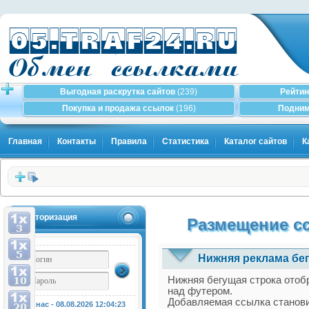
Выгодная раскрутка сайтов
(239)
Рейтин
Покупка и продажа ссылок
(196)
Подним
Главная
Контакты
Правила
Статистика
Каталог сайтов
К
Авторизация
Размещение сс
Нижняя реклама бег
Нижняя бегущая строка отобр
над футером.
Добавляемая ссылка становит
У нас - 08.08.2026
12:04:23