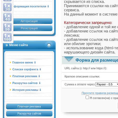
скрывается из списка.
Принимаются ссылки на сайт
Информация посетителя ⇓
сервиса.
На данный момент в систем
Авторизация
Категорически запрещено:
- добавление одной и той же
Регистрация
- добавление ссылок на сайт
лексика;
- добавление ссылок на сайт
или обилие эротики;
Меню сайта
- использование кода (html-т
нарушающего дизайн сайта.
Форма для размеще
Главное меню ⇓
URL сайта (с http:// или https://):
Списки серфинга ⇓
Платная реклама ⇓
Краткое описание ссылки:
Раскрутка сайтов ⇓
Сумма к оплате через
История рекламы ⇓
Прочтите правила размеще
Я согласен(на) с пр
Платная реклама
Раскрутка сайтов