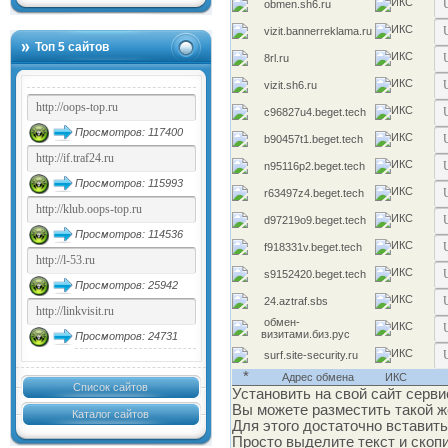
obmen.sh6.ru
vizit.bannerreklama.ru
Топ 5 сайтов
8rl.ru
vizit.sh6.ru
c96827u4.beget.tech
Просмотров: 117400
b90457t1.beget.tech
n95116p2.beget.tech
Просмотров: 115993
r63497z4.beget.tech
d97219o9.beget.tech
Просмотров: 114536
f918331v.beget.tech
s9152420.beget.tech
Просмотров: 25942
24.aztraf.sbs
обмен-
визитами.биз.рус
Просмотров: 24731
surf.site-security.ru
*
Адрес обмена
ИКС
Список сайтов
Установить на свой сайт сервис
Вы можете разместить такой же
Каталог сайтов
Для этого достаточно вставит
Просто выделите текст и скопи