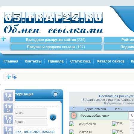
Выгодная раскрутка сайтов
(239)
Рейтин
Покупка и продажа ссылок
(197)
Подним
Главная
Контакты
Правила
Статистика
Каталог сайтов
К
Авторизация
Бесплатная раскрутк
Введите адрес страницы сайта, в
Добавление ссылки
*
Адрес обмена
ИКС
+
Форма добавления
05.traf24.ru
У нас - 09.08.2026
15:56:39
visites.ru