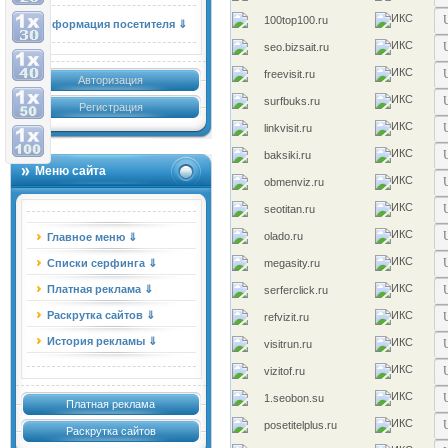
100top100.ru
Информация посетителя ⇓
seo.bizsait.ru
freevisit.ru
Авторизация
surfbuks.ru
Регистрация
linkvisit.ru
baksiki.ru
Меню сайта
obmenviz.ru
seotitan.ru
olado.ru
Главное меню ⇓
Списки серфинга ⇓
megasity.ru
Платная реклама ⇓
serferclick.ru
Раскрутка сайтов ⇓
refvizit.ru
История рекламы ⇓
visitrun.ru
vizitof.ru
1.seobon.su
Платная реклама
posetitelplus.ru
Раскрутка сайтов