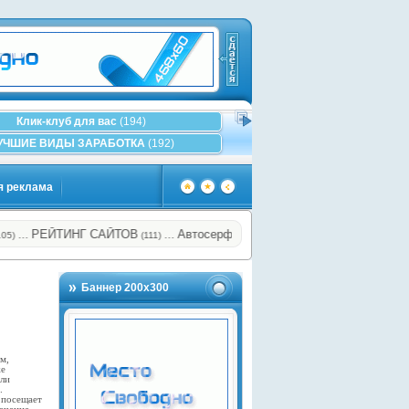
Клик-клуб для вас
(194)
УЧШИЕ ВИДЫ ЗАРАБОТКА
(192)
я реклама
ЕЙТИНГ САЙТОВ
Автосерфинг с оплатой в крипте SOLANA
…
(111)
(137)
Баннер 200х300
м,
же
или
.
 посещает