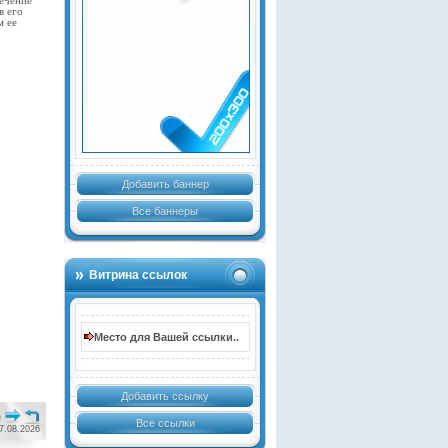
течение
в его
м ее
Добавить баннер
Все баннеры
Витрина ссылок
Место для Вашей ссылки..
Добавить ссылку
Все ссылки
7.08.2026