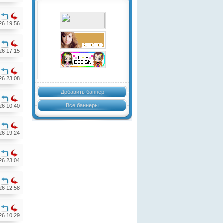
26 19:56
26 17:15
26 23:08
Добавить баннер
Все баннеры
26 10:40
26 19:24
26 23:04
26 12:58
26 10:29