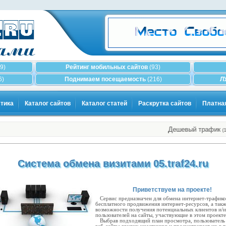
9)
Рейтинг мобильных сайтов
(93)
6)
Поднимаем посещаемость
(216)
Л
тика
Каталог сайтов
Каталог статей
Раскрутка сайтов
Платна
Дешевый трафик
Р
…
(105)
Система обмена визитами 05.traf24.ru
Приветствуем на проекте!
Сервис предназначен для обмена интернет-трафико
бесплатного продвижения интернет-ресурсов, а так
возможности получения потенциальных клиентов и/
пользователей на сайты, участвующие в этом проекте
Выбрав подходящий план просмотра, пользователь