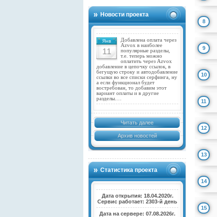
Новости проекта
8
Добавлена оплата через
Янв
Azvox в наиболее
9
11
популярные разделы,
т.е. теперь можно
оплатить через Azvox
добавление в цепочку ссылок, в
бегущую строку и автодобавление
10
ссылки во все списки серфинга, ну
а если функционал будет
востребован, то добавим этот
вариант оплаты и в другие
разделы.…
11
Читать далее
12
Архив новостей
13
Статистика проекта
14
Дата открытия: 18.04.2020г.
Сервис работает: 2303-й день
15
Дата на сервере: 07.08.2026г.