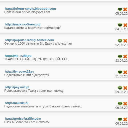
http://inform-servis.blogspot.com
Сайт inform-servis.blogspot.com
05.05.20
http://визитообмен.рф
Каталог обмена http://визитообмен.рф/
04.05.20
http://popular-rating.somee.com
Get up to 1000 visitors in 1h. Easy traffic exchan
02.05.20
http://vip-trafik.ru
ТРАФИК НА САЙТ ЗДЕСЬ ДОБАВЛЯЙТЕСЬ
23.04.20
http://lensovet21.ru
Содержание книги о депутатах
31.03.20
http://paysurf.pl
Robot przesuwa Twoją stronę internetową.
09.03.20
http://baksiki.ru
Недорогие авиабилеты и туры Закажи прямо сейчас.
09.03.20
http://godsoftraffic.com
Click a Banner to Earn Rewards
06.03.20