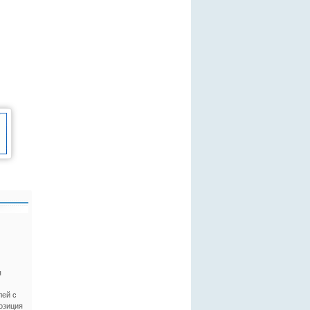
я
лей с
озиция