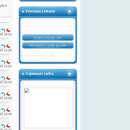
зуйся
Реклама Linkslot
й модуль
26 18:01
Купить ссылку за
р.
Поставить к себе на сайт
26 12:28
Купить рекламу (2 руб)
26 11:03
Скриншот сайта
26 20:43
26 19:09
26 18:44