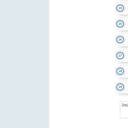
24
25
26
27
28
29
Зде