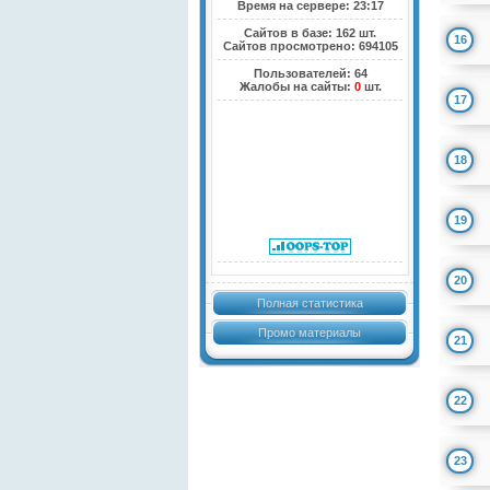
Время на сервере: 23:17
Сайтов в базе: 162 шт.
16
Сайтов просмотрено: 694105
Пользователей: 64
Жалобы на сайты:
0
шт.
17
18
19
20
Полная статистика
Промо материалы
21
22
23