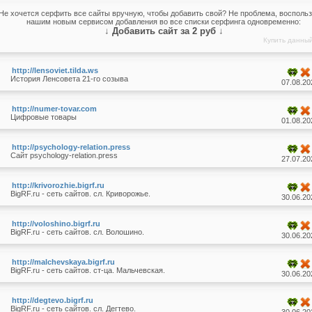
Не хочется серфить все сайты вручную, чтобы добавить свой? Не проблема, восполь
нашим новым сервисом добавления во все списки серфинга одновременно:
↓
Добавить сайт за 2 руб
↓
Купить данны
http://lensoviet.tilda.ws
История Ленсовета 21-го созыва
07.08.20
http://numer-tovar.com
Цифровые товары
01.08.20
http://psychology-relation.press
Сайт psychology-relation.press
27.07.20
http://krivorozhie.bigrf.ru
BigRF.ru - сеть сайтов. сл. Криворожье.
30.06.20
http://voloshino.bigrf.ru
BigRF.ru - сеть сайтов. сл. Волошино.
30.06.20
http://malchevskaya.bigrf.ru
BigRF.ru - сеть сайтов. ст-ца. Мальчевская.
30.06.20
http://degtevo.bigrf.ru
BigRF.ru - сеть сайтов. сл. Дегтево.