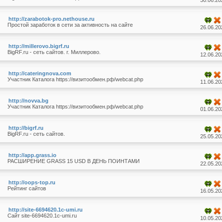
30.06.20
http://zarabotok-pro.nethouse.ru
Простой заработок в сети за активность на сайте
26.06.20
http://millerovo.bigrf.ru
BigRF.ru - сеть сайтов. г. Миллерово.
12.06.20
http://cateringnova.com
Участник Каталога https://визитообмен.рф/webcat.php
11.06.20
http://novva.bg
Участник Каталога https://визитообмен.рф/webcat.php
01.06.20
http://bigrf.ru
BigRF.ru - сеть сайтов.
25.05.20
http://app.grass.io
РАСШИРЕНИЕ GRASS 15 USD В ДЕНЬ ПОИНТАМИ
22.05.20
http://oops-top.ru
Рейтинг сайтов
16.05.20
http://site-6694620.1c-umi.ru
Сайт site-6694620.1c-umi.ru
10.05.20