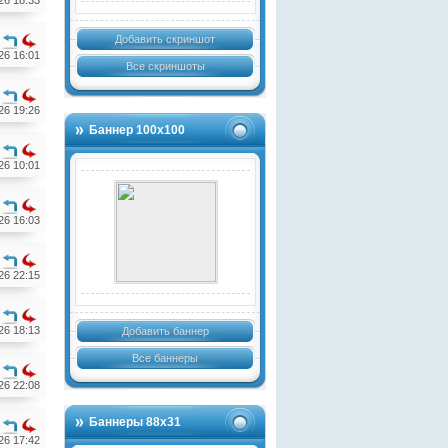
26 18:33
Добавить скриншот
26 16:01
Все скриншоты
26 19:26
Баннер 100х100
26 10:01
26 16:03
26 22:15
26 18:13
Добавить баннер
Все баннеры
26 22:08
Баннеры 88х31
26 17:42