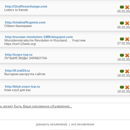
http://1trafficexchange.com
Letters to friends
05.03.20
http://viraltrafficgenie.com
Обмен баннерами
05.03.20
http://russian-revolution-1989.blogspot.com
Wurstdemokratische Revolution in Russland. . . Участник
27.02.20
https://serf.22web.org/
http://oops-top.ru
ЛУЧШИЕ ВИДЫ ЗАРАБОТКА
18.02.20
http://if.traf24.ru
Выгодная раскрутка сайтов
18.02.20
http://klub.oops-top.ru
Клик-клуб для вас
18.02.20
сь может быть Ваше рекламное объявление...
ДОБАВИТЬ ОБЪЯВЛЕНИЕ
|
ВСЕ ОБЪЯВЛЕНИЯ