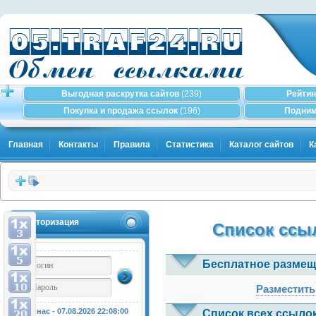
Выгодная раскрутка сайтов
(239)
Рейтин
Покупка и продажа ссылок
(196)
Подним
Главная
Контакты
Правила
Статистика
Каталог сайтов
К
Авторизация
Список ссыл
Бесплатное размещ
Разместить
У нас - 07.08.2026
22:08:00
Список всех ссылок