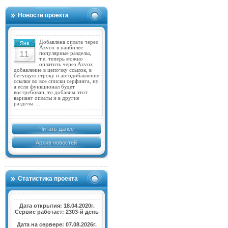
Новости проекта
Добавлена оплата через
Янв
Azvox в наиболее
11
популярные разделы,
т.е. теперь можно
оплатить через Azvox
добавление в цепочку ссылок, в
бегущую строку и автодобавление
ссылки во все списки серфинга, ну
а если функционал будет
востребован, то добавим этот
вариант оплаты и в другие
разделы.…
Читать далее
Архив новостей
Статистика проекта
Дата открытия: 18.04.2020г.
Сервис работает: 2303-й день
Дата на сервере: 07.08.2026г.