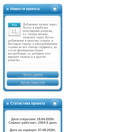
Новости проекта
Добавлена оплата через
Янв
Azvox в наиболее
11
популярные разделы,
т.е. теперь можно
оплатить через Azvox
добавление в цепочку ссылок, в
бегущую строку и автодобавление
ссылки во все списки серфинга, ну
а если функционал будет
востребован, то добавим этот
вариант оплаты и в другие
разделы.…
Читать далее
Архив новостей
Статистика проекта
Дата открытия: 18.04.2020г.
Сервис работает: 2303-й день
Дата на сервере: 07.08.2026г.