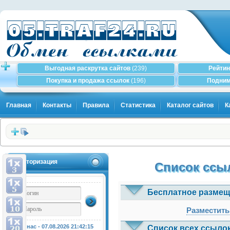
Выгодная раскрутка сайтов
(239)
Рейтин
Покупка и продажа ссылок
(196)
Подним
Главная
Контакты
Правила
Статистика
Каталог сайтов
К
Авторизация
Список ссыл
Бесплатное размещ
Разместить
У нас - 07.08.2026
21:42:15
Список всех ссылок