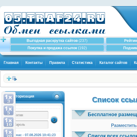
Выгодная раскрутка сайтов
(237)
Рейтин
Покупка и продажа ссылок
(192)
Подним
Главная
Контакты
Правила
Статистика
Каталог сайтов
К
Авторизация
Список ссыл
Бесплатное размещ
Разместить
У нас - 07.08.2026
10:41:23
Список всех ссылок