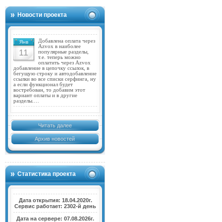
Новости проекта
Добавлена оплата через
Янв
Azvox в наиболее
11
популярные разделы,
т.е. теперь можно
оплатить через Azvox
добавление в цепочку ссылок, в
бегущую строку и автодобавление
ссылки во все списки серфинга, ну
а если функционал будет
востребован, то добавим этот
вариант оплаты и в другие
разделы.…
Читать далее
Архив новостей
Статистика проекта
Дата открытия: 18.04.2020г.
Сервис работает: 2302-й день
Дата на сервере: 07.08.2026г.