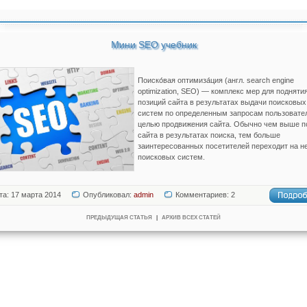
Мини SEO учебник
Поиско́вая оптимиза́ция (англ. search engine
optimization, SEO) — комплекс мер для подняти
позиций сайта в результатах выдачи поисковых
систем по определенным запросам пользовате
целью продвижения сайта. Обычно чем выше п
сайта в результатах поиска, тем больше
заинтересованных посетителей переходит на не
поисковых систем.
та: 17 марта 2014
Опубликовал:
admin
Комментариев: 2
ПРЕДЫДУЩАЯ СТАТЬЯ
|
АРХИВ ВСЕХ СТАТЕЙ