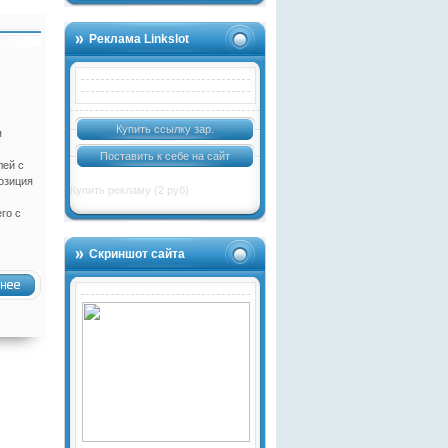
Реклама Linkslot
Купить ссылку за
р.
я
Поставить к себе на сайт
лей с
озиция
Купить рекламу (2 руб)
го с
Скриншот сайта