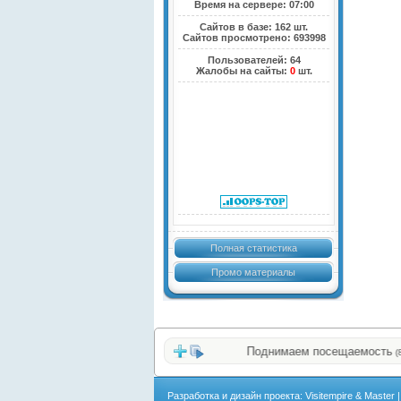
Время на сервере: 07:00
Сайтов в базе: 162 шт.
Сайтов просмотрено: 693998
Пользователей: 64
Жалобы на сайты:
0
шт.
Полная статистика
Промо материалы
Поднимаем посещаемость
|
(820)
Разработка и дизайн проекта: Visitempire & Master 