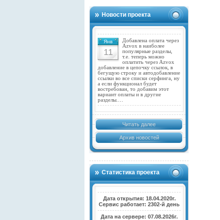
Новости проекта
Добавлена оплата через
Янв
Azvox в наиболее
11
популярные разделы,
т.е. теперь можно
оплатить через Azvox
добавление в цепочку ссылок, в
бегущую строку и автодобавление
ссылки во все списки серфинга, ну
а если функционал будет
востребован, то добавим этот
вариант оплаты и в другие
разделы.…
Читать далее
Архив новостей
Статистика проекта
Дата открытия: 18.04.2020г.
Сервис работает: 2302-й день
Дата на сервере: 07.08.2026г.