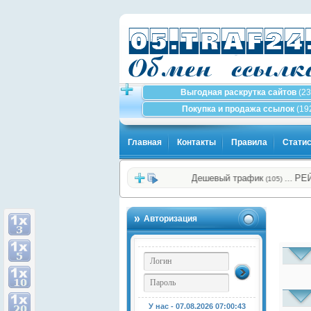
Выгодная раскрутка сайтов
(23
Покупка и продажа ссылок
(19
Главная
Контакты
Правила
Статис
Дешевый трафик
РЕЙТИН
…
(105)
Авторизация
У нас - 07.08.2026
07:00:44