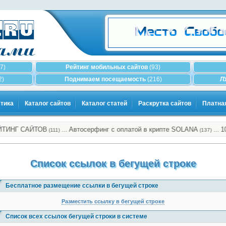
7)
Рейтинг мобильных сайтов
(93)
2)
Поднимаем посещаемость
(216)
Л
тика
Каталог сайтов
Каталог статей
Раскрутка сайтов
Платна
Г САЙТОВ
Автосерфинг с оплатой в крипте SOLANA
10000
…
…
(111)
(137)
Список ссылок в бегущей строке
Бесплатное размещение ссылки в бегущей строке
Разместить ссылку в бегущей строке
Список всех ссылок бегущей строки в системе